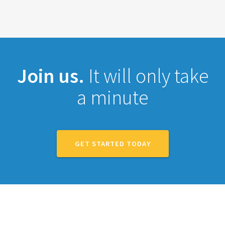
Join us.
It will only take
a minute
GET STARTED TODAY