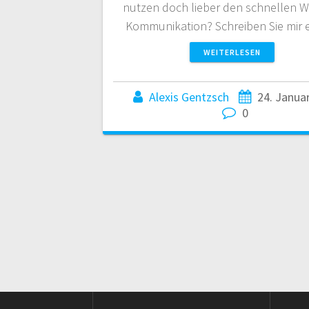
nutzen doch lieber den schnellen W
Kommunikation? Schreiben Sie mir
WEITERLESEN
Alexis Gentzsch
24. Janua
0