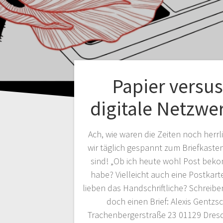
Papier versus
digitale Netzwe
Ach, wie waren die Zeiten noch herrli
wir täglich gespannt zum Briefkasten
sind! „Ob ich heute wohl Post be
habe? Vielleicht auch eine Postkarte
lieben das Handschriftliche? Schreiben
doch einen Brief: Alexis Gentzs
Trachenbergerstraße 23 01129 Dresd