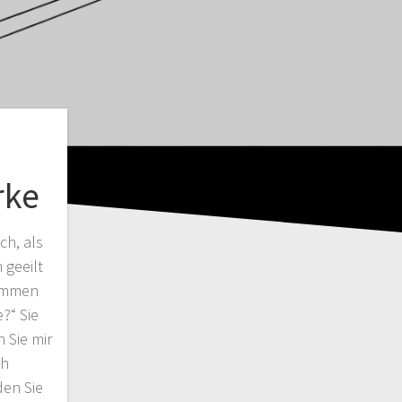
rke
ch, als
 geeilt
kommen
?“ Sie
 Sie mir
ch
en Sie