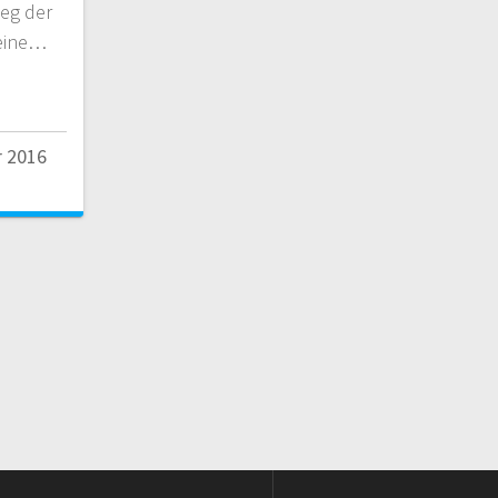
eg der
 eine…
r 2016